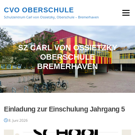
Zum
CVO OBERSCHULE
Inhalt
Menü
springen
Schulzentrum Carl von Ossietzky, Oberschule – Bremerhaven
SZ CARL VON OSSIETZKY
OBERSCHULE
BREMERHAVEN
Einladung zur Einschulung Jahrgang 5
8. Juni 2026