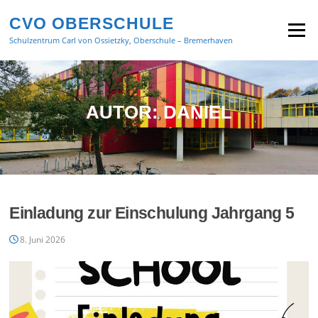
Zum
CVO OBERSCHULE
Inhalt
Menü
springen
Schulzentrum Carl von Ossietzky, Oberschule – Bremerhaven
AUTOR:
DANIEL
Einladung zur Einschulung Jahrgang 5
8. Juni 2026